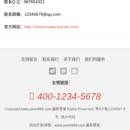
保
联系Q Q：987654321
天津市静海区17项硬核举措守护外卖食品安全
哪家炸鸡店干净好吃？数字化全程监管筑牢临榆炸鸡腿
健
特色文创 轻食简餐 主题策展 打造海河沿岸复合型文旅
食品安全壁垒
联系邮箱：12345678@qq.com
空间 赤峰桥左岸空间“
天津市静海区17项硬核举措守护外卖食品安全
食
官方网站：
http://www.hualianyaoye.com/
“糯叽叽”别狂炫 绕开吃黏食的五个坑
特色文创 轻食简餐 主题策展 打造海河沿岸复合型文旅
品
空间 赤峰桥左岸空间“
“糯叽叽”别狂炫 绕开吃黏食的五个坑
GMP
在线留言
联系我们
关于我们
我们的服务
认
证
友情链接：
新
400-1234-5678
闻
Copyright
www.yaxin868.com 最新登录
Rights Reserved. 粤ICP备1234567-9
动
号 . 统计代码
态
网站开发/移植：
www.yaxin868.com 最新登录
.