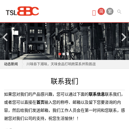
首
简
繁
页
产
品
中
宣城市实现食品安全社会共治服务站全域覆盖
动态新闻
川味吞下湘味，天味食品打响跨菜系并购首战
心
江永：聘任食品安全社会监督员 汇聚力量共筑舌尖安全
宣城市实现食品安全社会共治服务站全域覆盖
联系我们
保
我省组织开展端午节日期间食品安全专项抽检
川味吞下湘味，天味食品打响跨菜系并购首战
临沂市召新闻发布会通报食品安全领域突出问题专项整
江永：聘任食品安全社会监督员 汇聚力量共筑舌尖安全
健
如果您对我们的产品感兴趣，您可以通过下面的
联系信息
联系我们，
治成果
我省组织开展端午节日期间食品安全专项抽检
或者您可以直接在
首页
输入您的称呼、邮箱以及留下您要咨询的内
食
用过期“德式香肠”制作披萨 湖北搜农食品被处罚
临沂市召新闻发布会通报食品安全领域突出问题专项整
容，然后给我们发送邮箱，我们工作人员会在第一时间和您联系，感
哪家炸鸡店干净好吃？数字化全程监管筑牢临榆炸鸡腿
治成果
品
谢您对我们公司的支持，祝您生活愉快！！
食品安全壁垒
用过期“德式香肠”制作披萨 湖北搜农食品被处罚