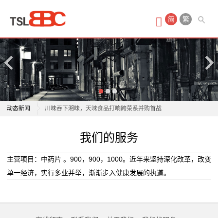
首
简
繁
页
产
品
中
宣城市实现食品安全社会共治服务站全域覆盖
动态新闻
川味吞下湘味，天味食品打响跨菜系并购首战
心
江永：聘任食品安全社会监督员 汇聚力量共筑舌尖安全
宣城市实现食品安全社会共治服务站全域覆盖
我们的服务
保
我省组织开展端午节日期间食品安全专项抽检
川味吞下湘味，天味食品打响跨菜系并购首战
临沂市召新闻发布会通报食品安全领域突出问题专项整
江永：聘任食品安全社会监督员 汇聚力量共筑舌尖安全
健
主营项目：中药片 。900，900，1000。近年来坚持深化改革，改变
治成果
我省组织开展端午节日期间食品安全专项抽检
单一经济，实行多业并举，渐渐步入健康发展的执道。
食
用过期“德式香肠”制作披萨 湖北搜农食品被处罚
临沂市召新闻发布会通报食品安全领域突出问题专项整
哪家炸鸡店干净好吃？数字化全程监管筑牢临榆炸鸡腿
治成果
品
食品安全壁垒
用过期“德式香肠”制作披萨 湖北搜农食品被处罚