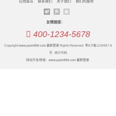
保
在线留言
联系我们
关于我们
我们的服务
天津市静海区17项硬核举措守护外卖食品安全
哪家炸鸡店干净好吃？数字化全程监管筑牢临榆炸鸡腿
健
特色文创 轻食简餐 主题策展 打造海河沿岸复合型文旅
食品安全壁垒
空间 赤峰桥左岸空间“
天津市静海区17项硬核举措守护外卖食品安全
食
友情链接：
“糯叽叽”别狂炫 绕开吃黏食的五个坑
特色文创 轻食简餐 主题策展 打造海河沿岸复合型文旅
400-1234-5678
品
空间 赤峰桥左岸空间“
“糯叽叽”别狂炫 绕开吃黏食的五个坑
GMP
Copyright
www.yaxin868.com 最新登录
Rights Reserved. 粤ICP备1234567-9
号 . 统计代码
认
网站开发/移植：
www.yaxin868.com 最新登录
.
证
新
闻
动
态